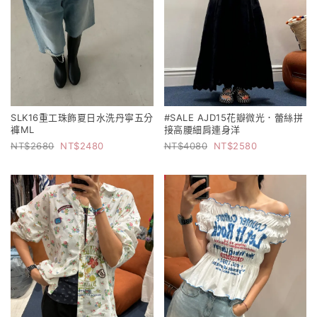
SLK16重工珠飾夏日水洗丹寧五分
#SALE AJD15花瓣微光．蕾絲拼
褲ML
接高腰細肩連身洋
2680
2480
4080
2580