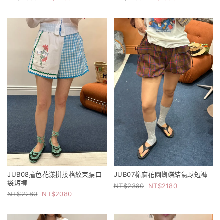
JUB08撞色花漾拼接格紋束腰口
JUB07棉麻花園蝴蝶結氣球短褲
袋短褲
2380
2180
2280
2080