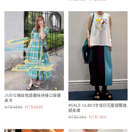
JUD12格紋牧語蕾絲拼接口袋連
身洋
#SALE ULB03字母印花壓摺飄逸
4880
4680
感長裙
2280
1380