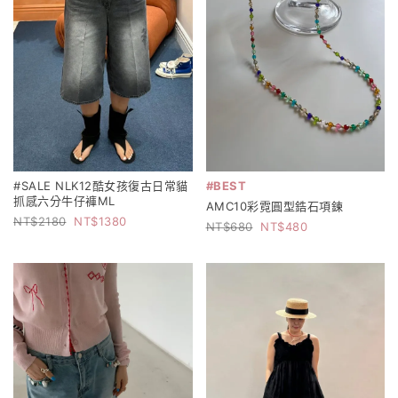
#SALE NLK12酷女孩復古日常貓
#BEST
抓感六分牛仔褲ML
AMC10彩霓圓型鋯石項鍊
2180
1380
680
480