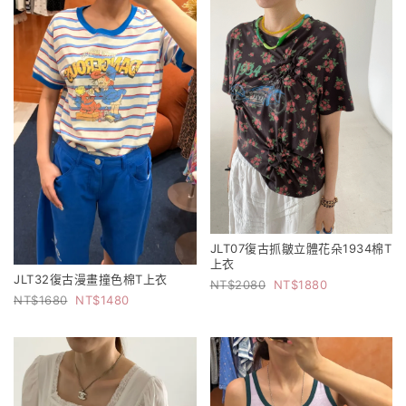
JLT07復古抓皺立體花朵1934棉T
上衣
JLT32復古漫畫撞色棉T上衣
2080
1880
1680
1480