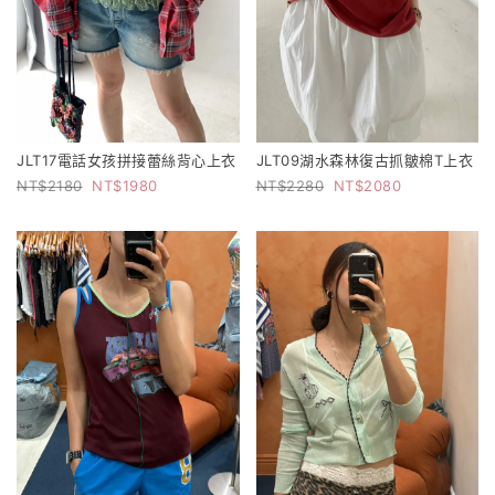
JLT17電話女孩拼接蕾絲背心上衣
JLT09湖水森林復古抓皺棉T上衣
2180
1980
2280
2080