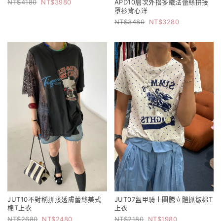
4180
3980
APD10層次外搭多織法蕾絲拼接
罩衫背心洋
3480
3280
JUT10不對稱拼接透膚蕾絲美式
JUT07盔甲騎士圖騰立體抓皺棉T
棉T上衣
上衣
2680
2480
2180
1980