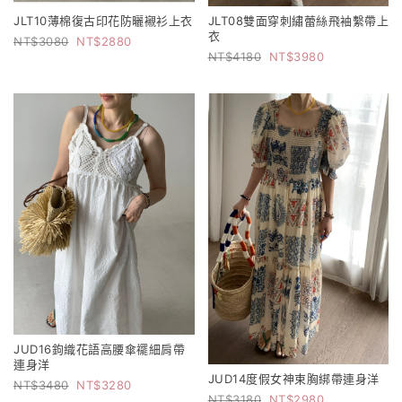
JLT10薄棉復古印花防曬襯衫上衣
JLT08雙面穿刺繡蕾絲飛袖繫帶上
衣
3080
2880
4180
3980
JUD16鉤織花語高腰傘襬細肩帶
連身洋
JUD14度假女神束胸綁帶連身洋
3480
3280
3180
2980