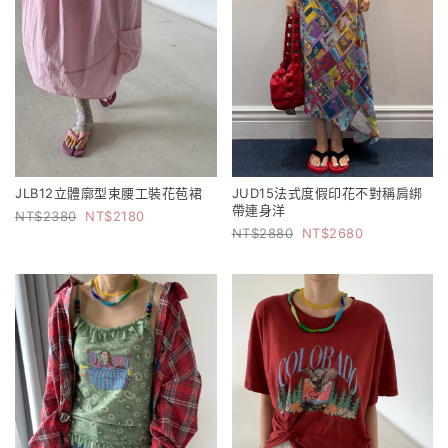
JLB12立體廓型束腰工裝花苞裙
JUD15法式度假印花不對稱肩綁
帶連身洋
2380
2180
2880
2680