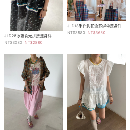
JLD18手作鉤花流蘇綁帶連身洋
3880
3680
JLD28冰箱食光拼接連身洋
3080
2880