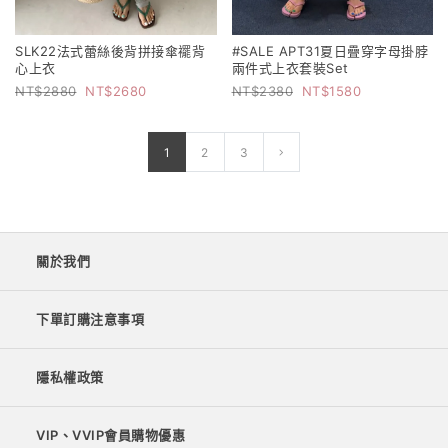
SLK22法式蕾絲後背拼接傘襬背
#SALE APT31夏日疊穿字母掛脖
心上衣
兩件式上衣套裝Set
2880
2680
2380
1580
1
2
3
關於我們
下單訂購注意事項
隱私權政策
VIP、VVIP會員購物優惠