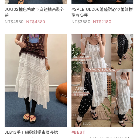
JUU02撞色格紋亞麻短袖西裝外
#SALE ULD06蓬蓬甜心♡蕾絲拼
套
接背心洋
4880
4380
3580
2180
JLB13手工細褶斜擺束腰長裙
#BEST