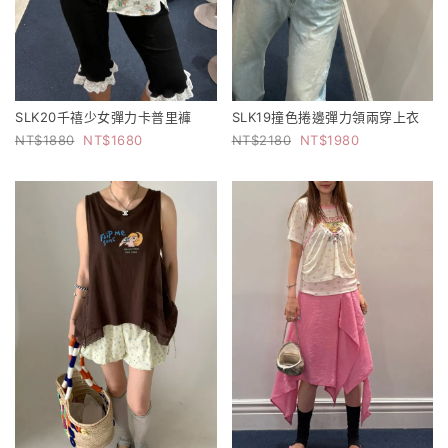
SLK20千禧少女彈力卡普里褲
SLK19撞色捲邊彈力領兩穿上衣
1880
1680
2180
1980