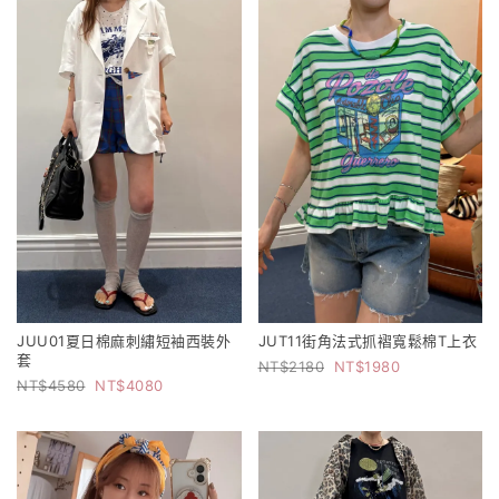
JUU01夏日棉麻刺繡短袖西裝外
JUT11街角法式抓褶寬鬆棉T上衣
套
2180
1980
4580
4080