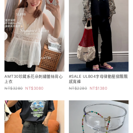
AMT30珍藏系花朵刺繡蕾絲背心
#SALE ULB04字母律動壓摺飄飄
上衣
感寬褲
3280
3080
2280
1380