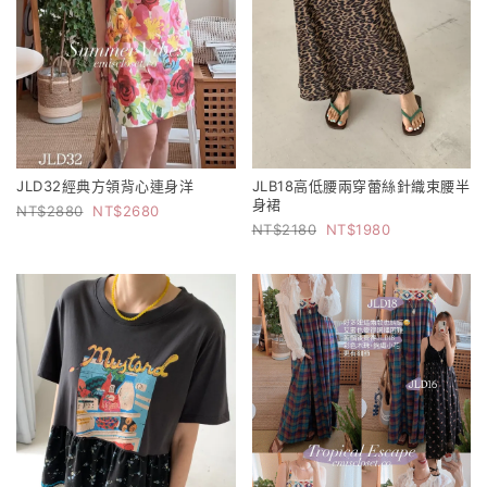
JLD32經典方領背心連身洋
JLB18高低腰兩穿蕾絲針織束腰半
身裙
2880
2680
2180
1980