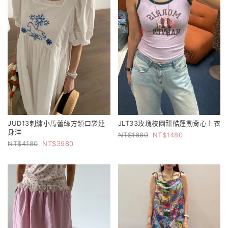
JUD13刺繡小馬蕾絲方領口袋連
JLT33玫瑰校園甜酷運動背心上衣
身洋
1680
1480
4180
3980