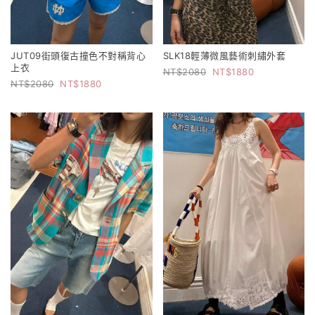
JUT09街頭復古撞色不對稱背心
SLK18輕薄微風藝術刺繡外套
上衣
2080
1880
2080
1880