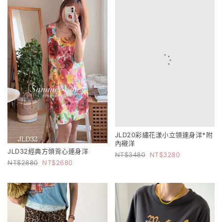
JLD20彩繡花漾小立領連身洋*附
內襯洋
JLD32經典方領背心連身洋
3480
3280
2880
2680