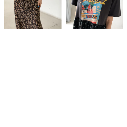
JLB18高低腰兩穿蕾絲針織束腰半
JLD28冰箱食光拼接連身洋
身裙
3080
2880
2180
1980