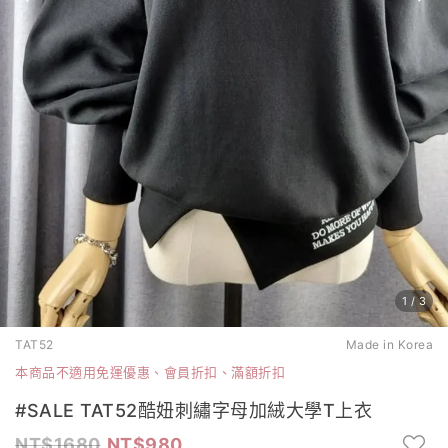
1
/
3
TAT52
Made in Korea
本商品不適用免運優惠、會員折扣、滿額折扣
#SALE TAT52酷妞刺繡字母加絨大學T上衣
1680
980