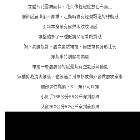
立體片花雪紡面料，花朵像輕輕綻放在布面上
細節感滿滿卻不厚重，走動時會有輕盈飄逸的律動感
面料本身帶有自然木紋紋理感
讓整體多了一種低調又耐看的質感
胸下高腰設計＋層次蛋糕裙擺，自然拉長身形比例
穿起來特別顯高顯瘦
裙襬一層層展開的感覺超有空氣感與仙氣
無袖剪裁清爽俐落，也很適合搭罩衫或薄外套做層次穿搭
腰部彈性鬆緊，S-L妞都可以穿
小幫手166公分55公斤穿到腳踝
艾蜜160公分52公斤穿到蓋腳踝