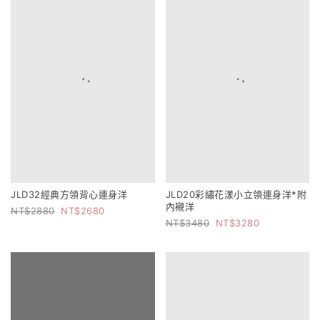
JLD32經典方領背心連身洋
JLD20彩繡花漾小立領連身洋*附
內襯洋
2880
2680
3480
3280