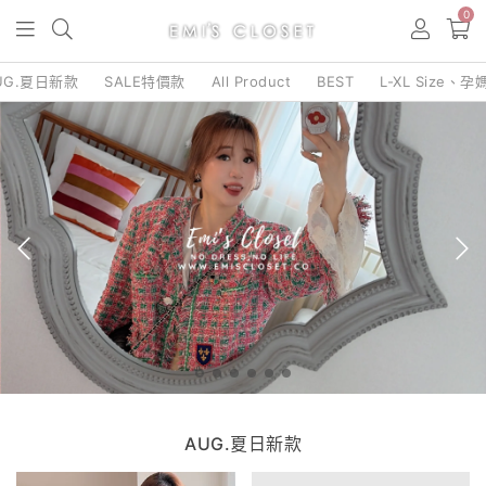
0
UG.夏日新款
SALE特價款
All Product
BEST
L-XL Size、孕
AUG.夏日新款