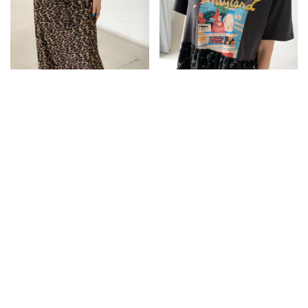
JLB18高低腰兩穿蕾絲針織束腰半
JLD28冰箱食光拼接連身洋
身裙
3080
2880
2180
1980