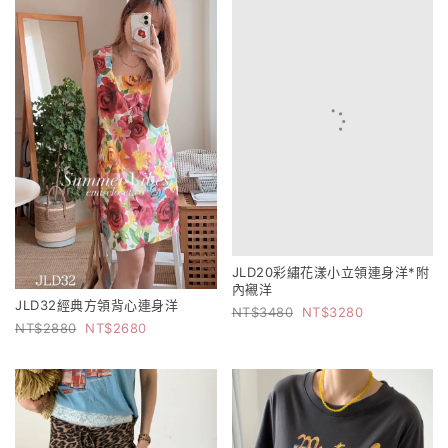
JLD20彩繡花漾小立領連身洋*附
內襯洋
JLD32經典方領背心連身洋
3480
3280
2880
2680