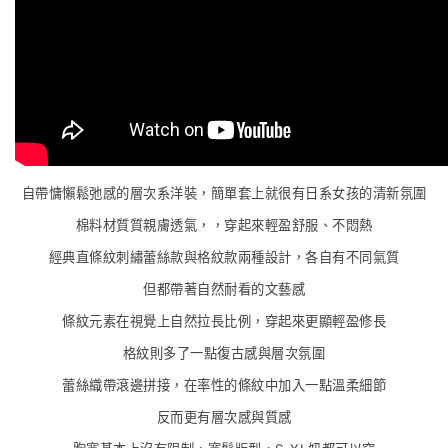
自帶慵懶鬆弛感的層次系洋裝，簡單套上就很有日系女孩的清新氛圍
棉料材質質親膚透氣，，穿起來輕盈舒服、不悶熱
經典直條紋刺繡蕾絲款與格紋款兩種設計，各自有不同氣質
但都帶著自然耐看的文藝感
條紋元素在視覺上自然拉長比例，穿起來更顯輕盈修長
格紋則多了一點復古感與層次氛圍
蕾絲織帶滾邊拼接，在率性的條紋中加入一點溫柔細節
反而更有層次感與質感