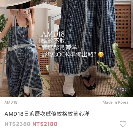
1
/
25
AMD18
Made in Korea
AMD18日系層次感條紋格紋背心洋
2380
2180