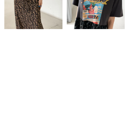
JLB18高低腰兩穿蕾絲針織束腰半
JLD28冰箱食光拼接連身洋
身裙
3080
2880
2180
1980