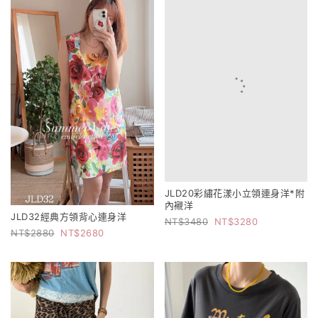
JLD20彩繡花漾小立領連身洋*附
內襯洋
JLD32經典方領背心連身洋
3480
3280
2880
2680