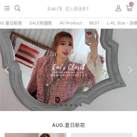
0
UG.夏日新款
SALE特價款
All Product
BEST
L-XL Size、孕
AUG.夏日新款