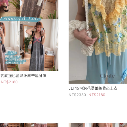
狂野豹紋撞色蕾絲細肩帶連身洋
2180
JLT15泡泡花語蕾絲背心上衣
2380
2180