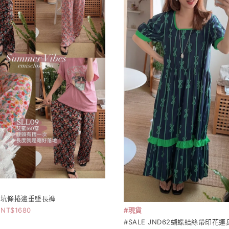
彩花坑條捲邊垂墜長褲
#現貨
1680
#SALE JND62蝴蝶結絲帶印花連