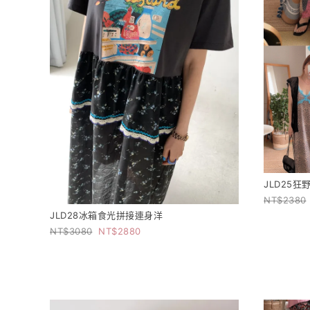
JLD25
2380
JLD28冰箱食光拼接連身洋
3080
2880