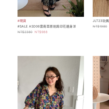
#現貨
JLT23
#SALE ASD06雲南草原削肩印花連身洋
1980
2380
988