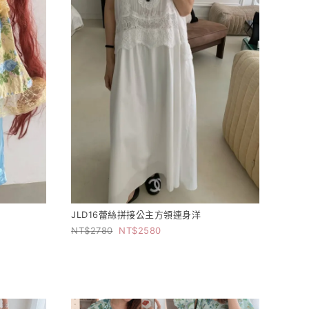
JLD16蕾絲拼接公主方領連身洋
2780
2580