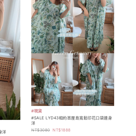
#現貨
#SALE LYD43相約峇厘島寬鬆印花口袋連身
洋
3080
1888
身洋