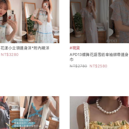
彩繡花漾小立領連身洋*附內襯洋
#現貨
3280
APD13蝶舞花語雪紡傘袖綁帶連身
巾
2780
2580