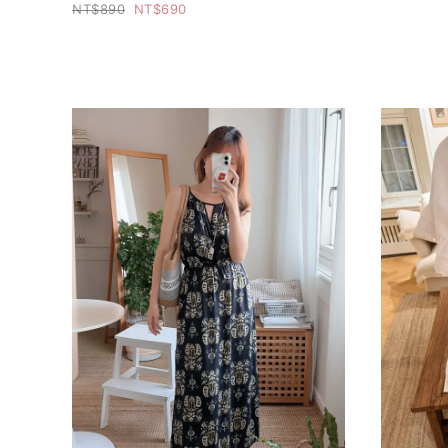
890
690