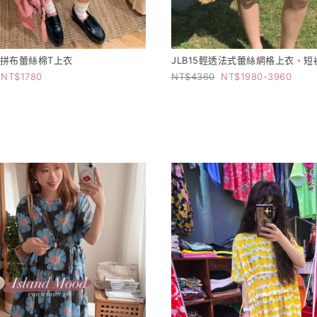
玩偶拼布蕾絲棉T上衣
JLB15輕透法式蕾絲網格上衣、短
1780
4360
1980-3960