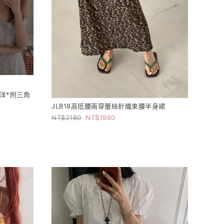
洋*附三角
JLB18高低腰兩穿蕾絲針織束腰半身裙
2180
1980