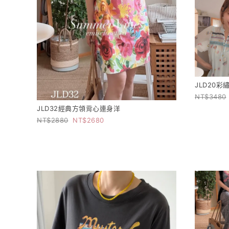
JLD20
3480
JLD32經典方領背心連身洋
2880
2680