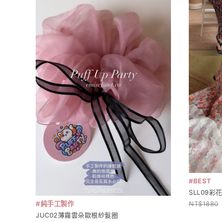
#BEST
SLL09
#純手工製作
1880
JUC02薄霧雲朵歐根紗髮圈