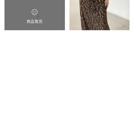
商品售完
#現貨
APD13蝶舞花語雪紡傘袖綁帶連
JLB18高低腰兩穿蕾絲針織束腰半
身洋*附三角巾
身裙
2780
2580
2180
1980