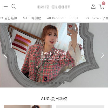
0
UG.夏日新款
SALE特價款
All Product
BEST
L-XL Size、孕
AUG.夏日新款