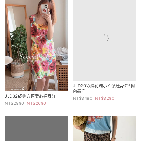
JLD20彩繡花漾小立領連身洋*附
內襯洋
JLD32經典方領背心連身洋
3480
3280
2880
2680